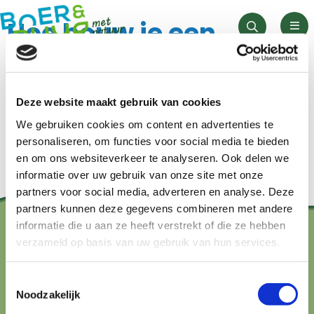
Hoe bouw je een
Men
Zoeken
community?
Boeren als sleutel in
Gepost op 11 augustus 2025 te 1:47 pm.
Deze website maakt gebruik van cookies
Geschreven door
Jacey Thurston
het herstel van
We gebruiken cookies om content en advertenties te
Hoe de aanpak van
biodiversiteit
personaliseren, om functies voor social media te bieden
een bank
en om ons websiteverkeer te analyseren. Ook delen we
Gepost op 23 mei 2025 te 2:44 pm.
informatie over uw gebruik van onze site met onze
Geschreven door
Jacey Thurston
toekomstperspectief
partners voor social media, adverteren en analyse. Deze
partners kunnen deze gegevens combineren met andere
biedt
informatie die u aan ze heeft verstrekt of die ze hebben
verzameld op basis van uw gebruik van hun services.
Contact?
Gepost op 14 januari 2025 te 5:43 pm.
Geschreven door
Jacey Thurston
Toestemmingsselectie
hallo@boerenbuurmetnatuur.nl
Noodzakelijk
Arthur van Schendelstraat 600