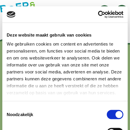
Men
Nieuws
Zoeken
Menko voedt de stad: een primeur in
première voor Boerderij Ommeland
Deze website maakt gebruik van cookies
Lees verder
We gebruiken cookies om content en advertenties te
personaliseren, om functies voor social media te bieden
en om ons websiteverkeer te analyseren. Ook delen we
Contact?
informatie over uw gebruik van onze site met onze
partners voor social media, adverteren en analyse. Deze
hallo@boerenbuurmetnatuur.nl
partners kunnen deze gegevens combineren met andere
informatie die u aan ze heeft verstrekt of die ze hebben
Arthur van Schendelstraat 600
3511 MJ Utrecht
verzameld op basis van uw gebruik van hun services.
Toestemmingsselectie
Up-to-date blijven?
Noodzakelijk
Meld je aan voor onze nieuwsbrief!