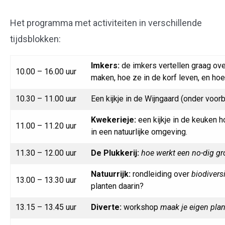
Het programma met activiteiten in verschillende
tijdsblokken:
Imkers:
de imkers vertellen graag ov
10.00 – 16.00 uur
maken, hoe ze in de korf leven, en ho
10.30 – 11.00 uur
Een kijkje in de Wijngaard (onder voor
Kwekerieje:
een kijkje in de keuken 
11.00 – 11.20 uur
in een natuurlijke omgeving.
11.30 – 12.00 uur
De Plukkerij:
hoe werkt een no-dig gr
Natuurrijk:
rondleiding over
biodivers
13.00 – 13.30 uur
planten daarin?
13.15 – 13.45 uur
Diverte:
workshop
maak je eigen plan