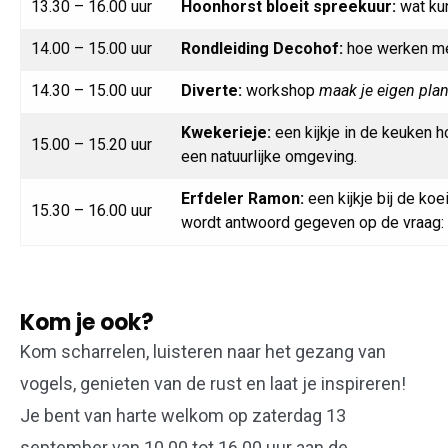
13.30 – 16.00 uur
Hoonhorst bloeit spreekuur:
wat kun
14.00 – 15.00 uur
Rondleiding Decohof:
hoe werken men
14.30 – 15.00 uur
Diverte:
workshop
maak je eigen plan
Kwekerieje:
een kijkje in de keuken 
15.00 – 15.20 uur
een natuurlijke omgeving.
Erfdeler Ramon:
een kijkje bij de ko
15.30 – 16.00 uur
wordt antwoord gegeven op de vraag: h
Kom je ook?
Kom scharrelen, luisteren naar het gezang van
vogels, genieten van de rust en laat je inspireren!
Je bent van harte welkom op zaterdag 13
september van 10.00 tot 16.00 uur aan de