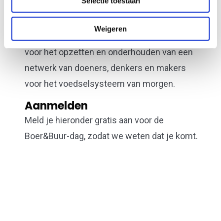
Selectie toestaan
leert over de impact van deze bijzondere plek.
De Kleine Aarde maakt onderdeel uit van
Weigeren
Stichting Plaatsen Nederland, die zich inzet
voor het opzetten en onderhouden van een
netwerk van doeners, denkers en makers
voor het voedselsysteem van morgen.
Aanmelden
Meld je hieronder gratis aan voor de
Boer&Buur-dag, zodat we weten dat je komt.