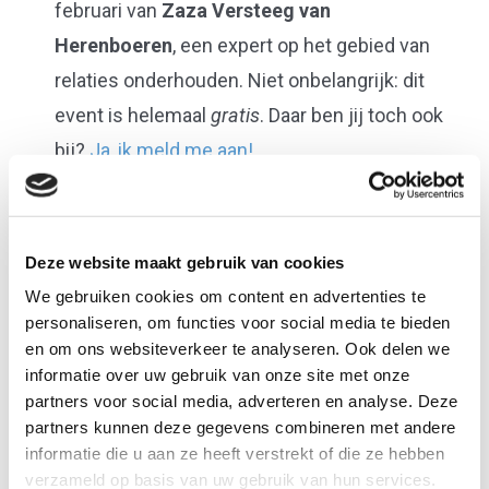
februari van
Zaza Versteeg van
Herenboeren
, een expert op het gebied van
relaties onderhouden. Niet onbelangrijk: dit
event is helemaal
gratis
. Daar ben jij toch ook
bij?
Ja, ik meld me aan!
Programma
12.00 – 12.15 Inloop
Deze website maakt gebruik van cookies
12.15 – 13.00 Lokale & duurzame lunch
We gebruiken cookies om content en advertenties te
13.00 – 13.30 Introductie van de dag
personaliseren, om functies voor social media te bieden
13.30 – 14.30 Spreker Zaza Versteeg
en om ons websiteverkeer te analyseren. Ook delen we
(Herenboeren):
relaties opbouwen en
informatie over uw gebruik van onze site met onze
partners voor social media, adverteren en analyse. Deze
onderhouden
partners kunnen deze gegevens combineren met andere
14.30 – 15.00 Pauze
informatie die u aan ze heeft verstrekt of die ze hebben
15.00 – 16.00 Leer van elkaar!
Delen van
verzameld op basis van uw gebruik van hun services.