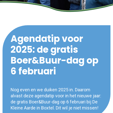
Agendatip voor
2025: de gratis
Boer&Buur-dag op
6 februari
Nog even en we duiken 2025 in. Daarom
alvast deze agendatip voor in het nieuwe jaar:
de gratis Boer&Buur-dag op 6 februari bij De
Kleine Aarde in Boxtel. Dit wil je niet missen!