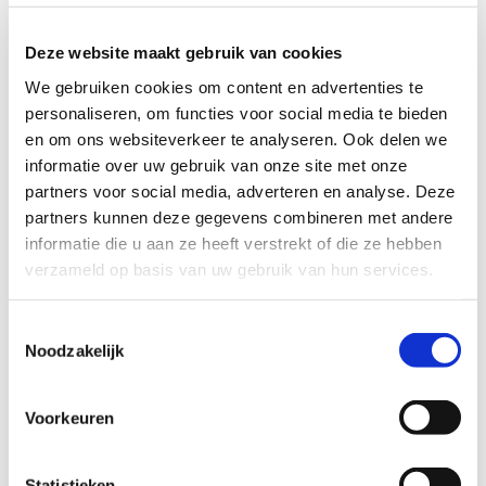
Deze website maakt gebruik van cookies
Op de
ze
webpagina van
federatie landbouw
We gebruiken cookies om content en advertenties te
personaliseren, om functies voor social media te bieden
en zorg
biedt informatie over diverse
en om ons websiteverkeer te analyseren. Ook delen we
onderwerpen zoals, kernwaarden, aansluit
informatie over uw gebruik van onze site met onze
c
riteria, scholing en cursuss
en
, vereisten,
partners voor social media, adverteren en analyse. Deze
partners kunnen deze gegevens combineren met andere
wet-
en regelgeving en meer.
informatie die u aan ze heeft verstrekt of die ze hebben
verzameld op basis van uw gebruik van hun services.
Toestemmingsselectie
Noodzakelijk
Bekijk het hier
Voorkeuren
Statistieken