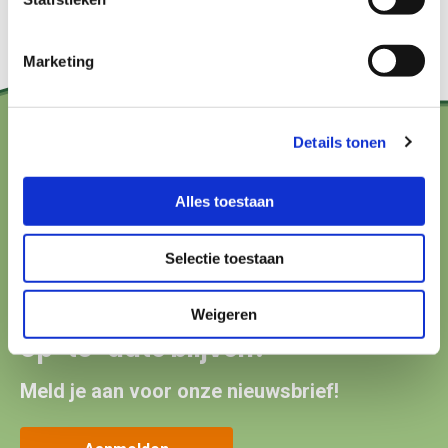
Marketing
Details tonen
Contact?
Alles toestaan
hallo@boerenbuurmetnatuur.nl
Arthur van Schendelstraat 600
Selectie toestaan
3511 MJ Utrecht
Weigeren
Up-to-date blijven?
Meld je aan voor onze nieuwsbrief!