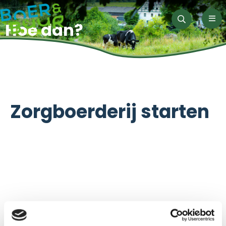
Men
Hoe dan?
Zoeken
Zorgboerderij starten