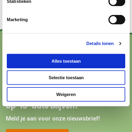
Statistieken
Marketing
Details tonen
Contact?
Alles toestaan
hallo@boerenbuurmetnatuur.nl
Arthur van Schendelstraat 600
Selectie toestaan
3511 MJ Utrecht
Weigeren
Up-to-date blijven?
Meld je aan voor onze nieuwsbrief!