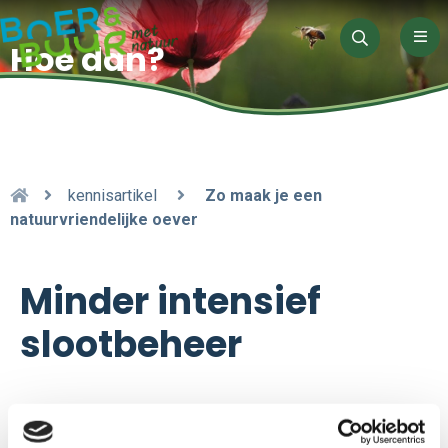
Men
Hoe dan?
Zoeken
kennisartikel
Zo maak je een
natuurvriendelijke oever
Minder intensief
slootbeheer