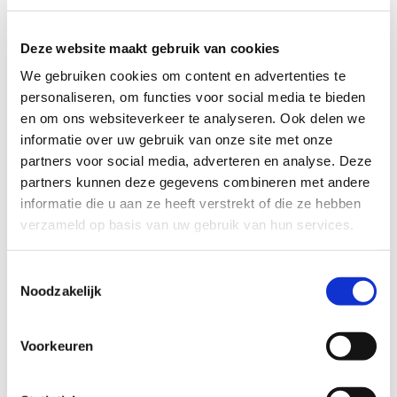
Deze website maakt gebruik van cookies
We gebruiken cookies om content en advertenties te
personaliseren, om functies voor social media te bieden
en om ons websiteverkeer te analyseren. Ook delen we
informatie over uw gebruik van onze site met onze
partners voor social media, adverteren en analyse. Deze
Deze pagina gaat over duurzaam slootbeheer
partners kunnen deze gegevens combineren met andere
en de voordelen voor biodiversiteit en
informatie die u aan ze heeft verstrekt of die ze hebben
verzameld op basis van uw gebruik van hun services.
agrarisch gebruik.
Toestemmingsselectie
Noodzakelijk
Bekijk het hier
Voorkeuren