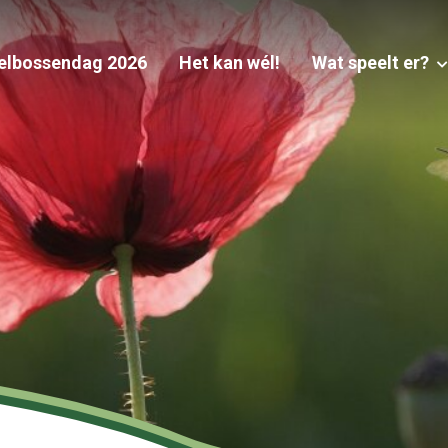
elbossendag 2026
Het kan wél!
Wat speelt er?