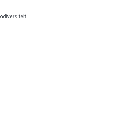
odiversiteit
Naar boven