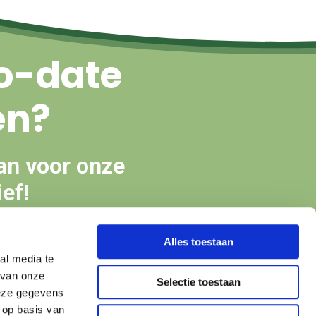
o-date
en?
an voor onze
ef!
Alles toestaan
en
al media te
 van onze
Selectie toestaan
deze gegevens
 op basis van