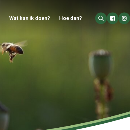
Wat kan ik doen?
Hoe dan?
Go to 
Go