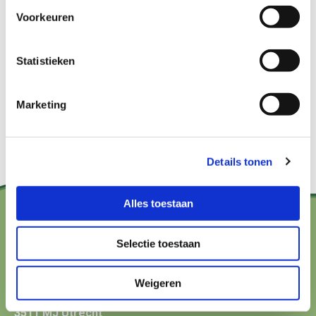
Voorkeuren
Statistieken
Marketing
Details tonen
Alles toestaan
Contact?
Selectie toestaan
hallo@boerenbuurmetnatuur.nl
Weigeren
Arthur van Schendelstraat 600
3511 MJ Utrecht