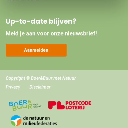
Up-to-date blijven?
Meld je aan voor onze nieuwsbrief!
Aanmelden
Copyright © Boer&Buur met Natuur
Privacy
Disclaimer