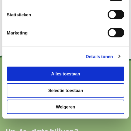
Statistieken
Marketing
Details tonen
Alles toestaan
Contact?
hallo@boerenbuurmetnatuur.nl
Selectie toestaan
Arthur van Schendelstraat 600
Weigeren
3511 MJ Utrecht