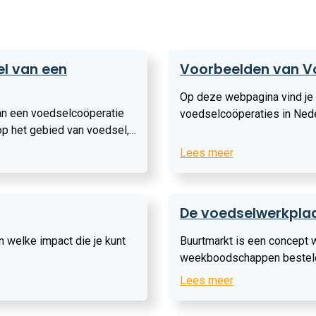
Lees
l van een
Voorbeelden van V
meer
Op deze webpagina vind je e
an een voedselcoöperatie
voedselcoöperaties in Nede
p het gebied van voedsel,
initiatieven er in jouw regio 
beeld van menselijke
Lees meer
Lees
De voedselwerkplaa
meer
en welke impact die je kunt
Buurtmarkt is een concept 
weekboodschappen besteld 
Local Foodn Works.
Lees meer