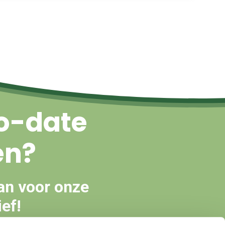
Naar boven
o-date
en?
an voor onze
ef!