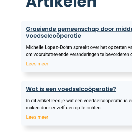
Artikelen
Lees
Groeiende gemeenschap door midde
meer
voedselcoöperatie
Michelle Lopez-Dohrn spreekt over het opzetten v
om vooruitstrevende veranderingen te bevorderen o
gemeenschap, economie en milieu, en als een voor
Lees meer
samenwerking.
Lees
Wat is een voedselcoöperatie?
meer
In dit artikel lees je wat een voedselcoöperatie is 
maken door er zelf een op te richten.
Lees meer