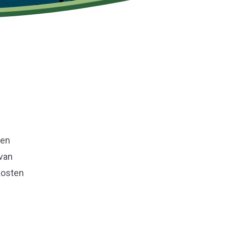
ren
 van
kosten