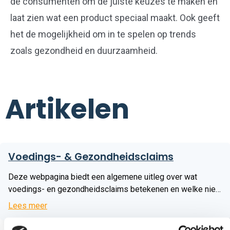
de consumenten om de juiste keuzes te maken en
laat zien wat een product speciaal maakt. Ook geeft
het de mogelijkheid om in te spelen op trends
zoals gezondheid en duurzaamheid.
Artikelen
Lees
Voedings- & Gezondheidsclaims
meer
Deze webpagina biedt een algemene uitleg over wat
voedings- en gezondheidsclaims betekenen en welke niet
zijn toegestaan.
Lees meer