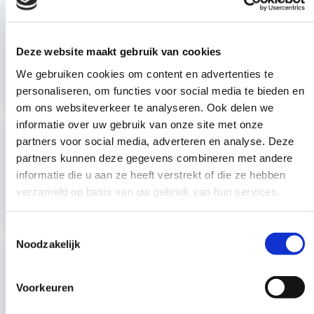
Lees
Keurmerken MSC & ASC
meer
Deze keurmerken garanderen visproducten die afkomstig
Deze website maakt gebruik van cookies
zijn van een duurzame visserij of verantwoord zijn
We gebruiken cookies om content en advertenties te
gekweekt. Keurmerk MSC (Duurzame visserij) Bekijk het
Lees meer
personaliseren, om functies voor social media te bieden en
hier Keurmerk ASC (Verantwoorde kweek) Bekijk het hier
om ons websiteverkeer te analyseren. Ook delen we
informatie over uw gebruik van onze site met onze
Lees
Keurmerk: Biologisch
partners voor social media, adverteren en analyse. Deze
meer
partners kunnen deze gegevens combineren met andere
Dit keurmerk garandeert dat producten zijn geproduceerd
informatie die u aan ze heeft verstrekt of die ze hebben
op een manier die goed is voor dieren, mensen, milieu,
verzameld op basis van uw gebruik van hun services.
klimaat en biodiversiteit.
Lees meer
Toestemmingsselectie
Noodzakelijk
Lees
Keurmerk: EKO-NL
meer
Dit keurmerk garandeert dat producten biologisch zijn en
Voorkeuren
voldoen aan aanvullende duurzaamheidsnormen. Verder zijn