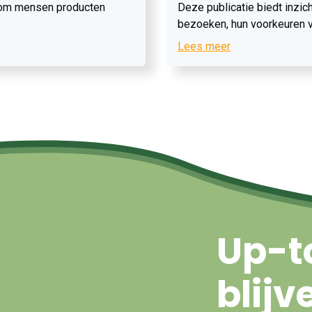
arom mensen producten
Deze publicatie biedt inzic
bezoeken, hun voorkeuren v
en de optimale inrichting va
Lees meer
Up-t
blijv