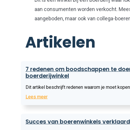
aan consumenten worden verkocht. Meesta
aangeboden, maar ook van collega-boeren
Artikelen
Lees
7 redenen om boodschappen te doen
meer
boerderijwinkel
Dit artikel beschrijft redenen waarom je moet kopen
Lees meer
Lees
Succes van boerenwinkels verklaard
meer