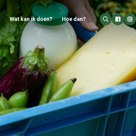
Wat kan ik doen?
Hoe dan?
Go to 
Go