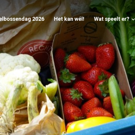
elbossendag 2026
Het kan wél!
Wat speelt er?