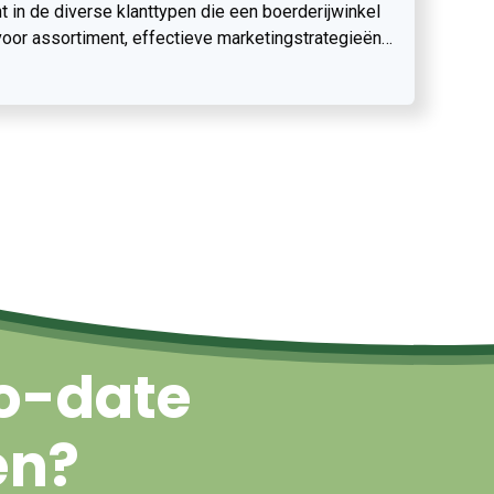
ht in de diverse klanttypen die een boerderijwinkel
oor assortiment, effectieve marketingstrategieën
n de winkel.
Naar boven
o-date
en?