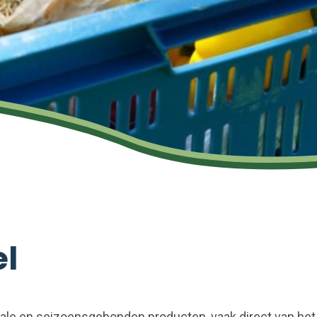
el
lokale en seizoensgebonden producten, vaak direct van het 