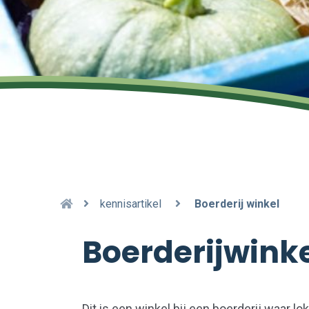
kennisartikel
Boerderij winkel
Boerderijwink
Dit is een winkel bij een boerderij waar 