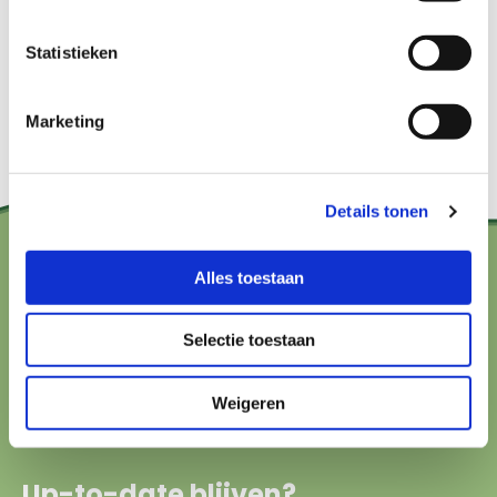
Bekijk het hier
Statistieken
Marketing
Details tonen
Alles toestaan
Contact?
hallo@boerenbuurmetnatuur.nl
Selectie toestaan
Arthur van Schendelstraat 600
Weigeren
3511 MJ Utrecht
Up-to-date blijven?