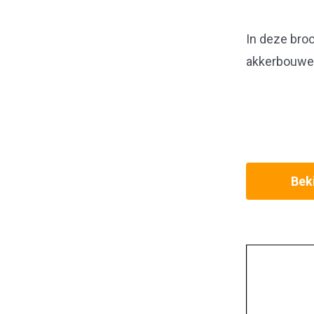
In deze broc
akkerbouwer
Beki