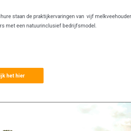
hure staan de praktijkervaringen van v
ijf melkveehouder
s met een natuurinclusief bedrijfsmodel.
jk het hier