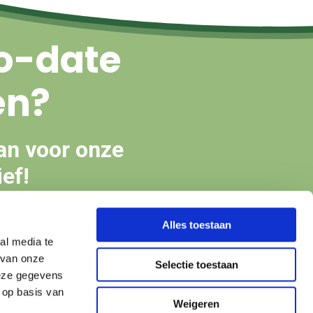
o-date
en?
an voor onze
ef!
Alles toestaan
en
al media te
 van onze
Selectie toestaan
deze gegevens
 op basis van
Weigeren