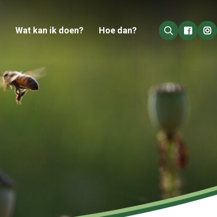
Wat kan ik doen?
Hoe dan?
Go to 
Go