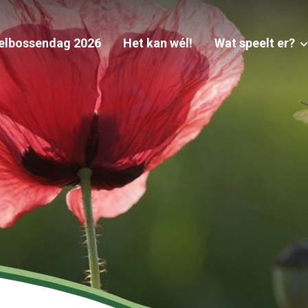
elbossendag 2026
Het kan wél!
Wat speelt er?