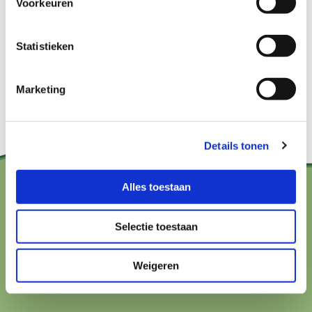
Voorkeuren
Statistieken
Marketing
Details tonen
Alles toestaan
Contact?
Selectie toestaan
hallo@boerenbuurmetnatuur.nl
Weigeren
Arthur van Schendelstraat 600
3511 MJ Utrecht