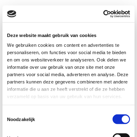
Deze website maakt gebruik van cookies
We gebruiken cookies om content en advertenties te
personaliseren, om functies voor social media te bieden
en om ons websiteverkeer te analyseren. Ook delen we
informatie over uw gebruik van onze site met onze
Dit
artikel
beschrijft
een aantal uitdagingen
partners voor social media, adverteren en analyse. Deze
partners kunnen deze gegevens combineren met andere
voor korte keten-ondernemers en biedt
informatie die u aan ze heeft verstrekt of die ze hebben
oplossingen, zoals regionale hubs en het
verzameld op basis van uw gebruik van hun services.
delen van logistieke stromen.
Toestemmingsselectie
Noodzakelijk
Bekijk het hier