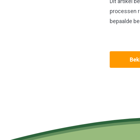
Dit artikel 
processen ro
bepaalde be
Beki