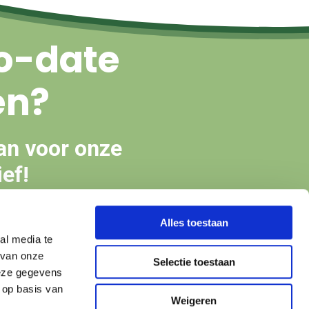
o-date
en?
an voor onze
ef!
Alles toestaan
en
al media te
 van onze
Selectie toestaan
deze gegevens
 op basis van
Weigeren