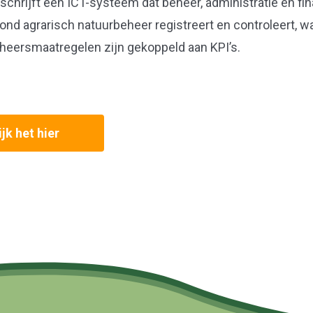
beschrijft een ICT-systeem dat beheer, administratie en fi
nd agrarisch natuurbeheer registreert en controleert, wa
heersmaatregelen zijn gekoppeld aan KPI’s.
jk het hier