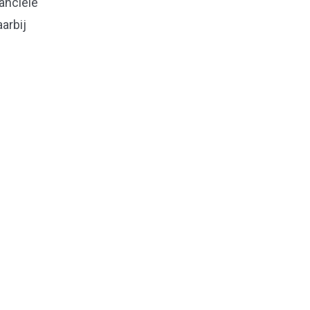
nanciële
arbij
Naar boven