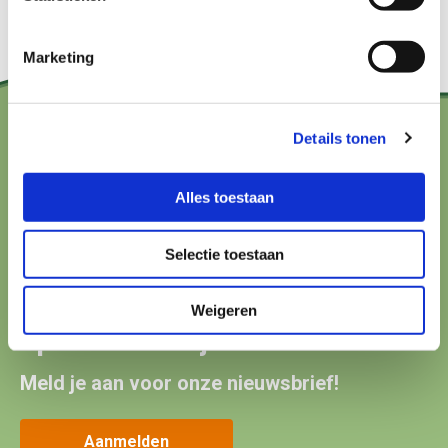
Marketing
Details tonen
Contact?
Alles toestaan
hallo@boerenbuurmetnatuur.nl
Arthur van Schendelstraat 600
Selectie toestaan
3511 MJ Utrecht
Weigeren
Up-to-date blijven?
Meld je aan voor onze nieuwsbrief!
Aanmelden