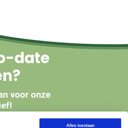
o-date
en?
an voor onze
ef!
Alles toestaan
en