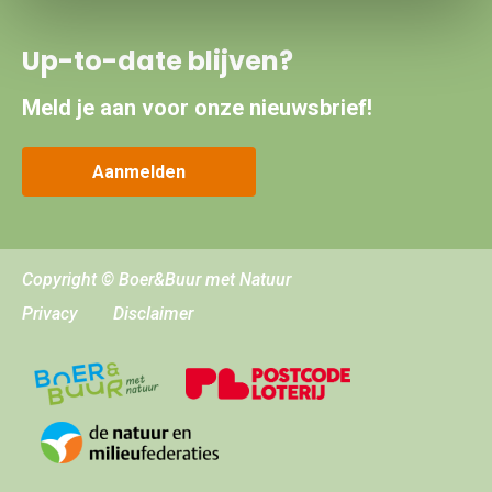
Up-to-date blijven?
Meld je aan voor onze nieuwsbrief!
Aanmelden
Copyright © Boer&Buur met Natuur
Privacy
Disclaimer