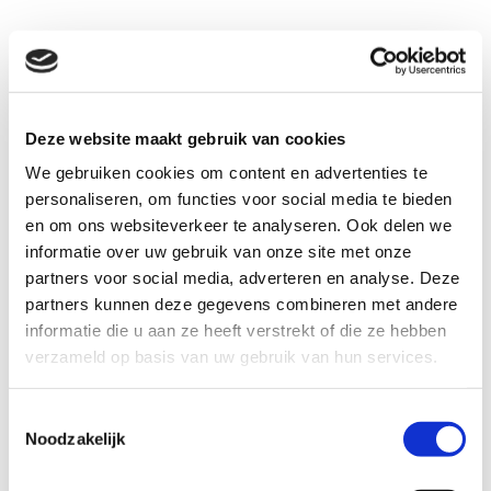
Deze website maakt gebruik van cookies
We gebruiken cookies om content en advertenties te
personaliseren, om functies voor social media te bieden
Met de zoekmachine van het Omgevingsloket
en om ons websiteverkeer te analyseren. Ook delen we
kun je jouw postcode invoeren om eenvoudig
informatie over uw gebruik van onze site met onze
partners voor social media, adverteren en analyse. Deze
de relevante bestemmingsplannen, regels en
partners kunnen deze gegevens combineren met andere
beleid te vinden die van toepassing zijn op
informatie die u aan ze heeft verstrekt of die ze hebben
een specifieke locatie, evenals toekomstige
verzameld op basis van uw gebruik van hun services.
ontwikkelingen.
Toestemmingsselectie
Noodzakelijk