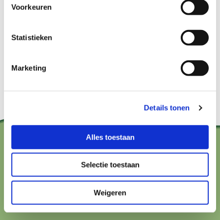
Voorkeuren
Bekijk het hier
Statistieken
Marketing
Details tonen
Alles toestaan
Contact?
Selectie toestaan
hallo@boerenbuurmetnatuur.nl
Weigeren
Arthur van Schendelstraat 600
3511 MJ Utrecht