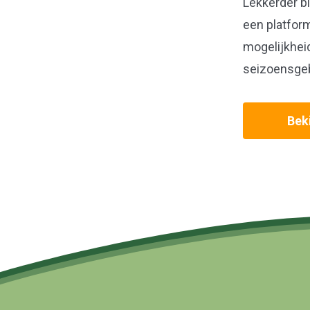
Lekkerder bi
een platfor
mogelijkhei
seizoensge
Beki