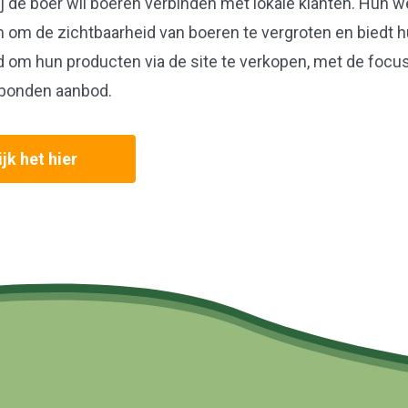
j de boer wil boeren verbinden met lokale klanten. Hun w
m om de zichtbaarheid van boeren te vergroten en biedt
h
d om hun producten via de site te verkopen, met de focu
bonden aanbod.
jk het hier