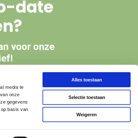
o-date
en?
an voor onze
ef!
Alles toestaan
en
al media te
 van onze
Selectie toestaan
deze gegevens
 op basis van
Weigeren