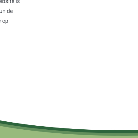
ebsite is
un
de
s op
Naar boven