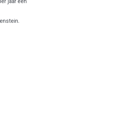
er jaar
een
enstein.
Naar boven