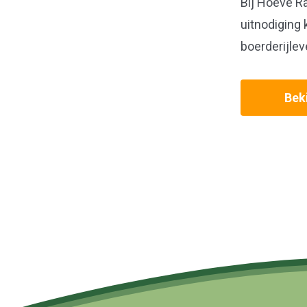
Bij Hoeve
R
uitnodiging 
boerderijlev
Beki