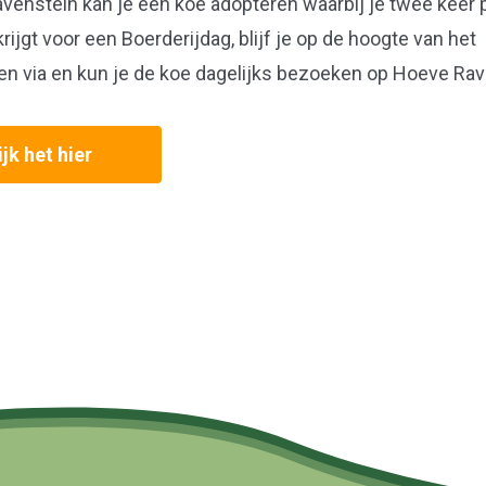
avenstein
kan je een koe adopteren waarbij je
t
wee keer p
krijgt voor ee
n
Boerderijdag
, blijf je op de hoogte van het
en via
en
kun
je
de
koe dagelijks bezoeken op Hoeve Rav
jk het hier