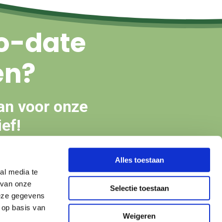
o-date
en?
an voor onze
ef!
Alles toestaan
en
al media te
 van onze
Selectie toestaan
deze gegevens
 op basis van
Weigeren