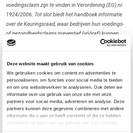
voedingsclaim zijn te vinden in Verordening (EG) nr.
1924/2006. Tot slot biedt het handboek informatie
over de Keuringsraad, waar bedrijven hun voedings-
of gezondheidsclaims preventief (vóóraf) kunnen
laten toetsen en advies kunnen krijgen over claims
(p. 53-57).
Deze website maakt gebruik van cookies
We gebruiken cookies om content en advertenties te
personaliseren, om functies voor social media te bieden
en om ons websiteverkeer te analyseren. Ook delen we
informatie over uw gebruik van onze site met onze
partners voor social media, adverteren en analyse. Deze
Dit handboek geeft een stappenplan
en een
partners kunnen deze gegevens combineren met andere
overzicht van toegestane voedingsclaim
s.
informatie die u aan ze heeft verstrekt of die ze hebben
verzameld op basis van uw gebruik van hun services.