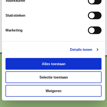
Voorkeuren
Bekijk het hier
Statistieken
Marketing
Details tonen
Alles toestaan
Contact?
Selectie toestaan
hallo@boerenbuurmetnatuur.nl
Weigeren
Arthur van Schendelstraat 600
3511 MJ Utrecht