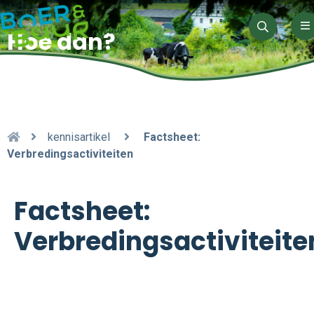
M
Hoe dan?
Zoeken
kennisartikel
Factsheet:
Verbredingsactiviteiten
Factsheet:
Verbredingsactiviteite