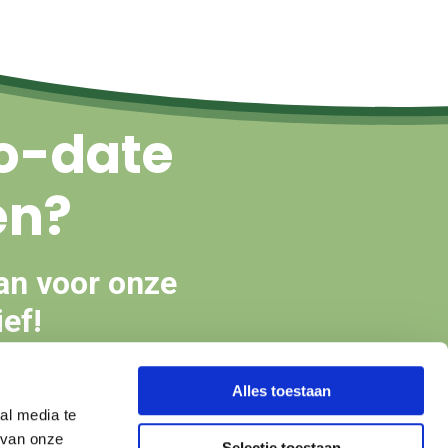
o-date
en?
an voor onze
ef!
Alles toestaan
en
al media te
 van onze
Selectie toestaan