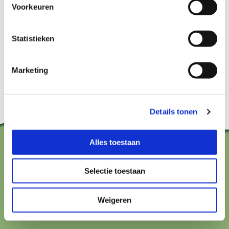
Voorkeuren
Statistieken
Bekijk het hier
Marketing
Details tonen
Alles toestaan
Contact?
Selectie toestaan
hallo@boerenbuurmetnatuur.nl
Weigeren
Arthur van Schendelstraat 600
3511 MJ Utrecht