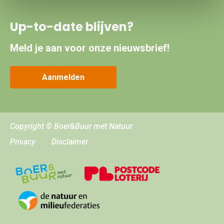
Up-to-date blijven?
Meld je aan voor onze nieuwsbrief!
Aanmelden
Copyright © Boer&Buur met Natuur
Privacy
Disclaimer