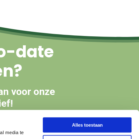
o-date
en?
an voor onze
ef!
Alles toestaan
en
al media te