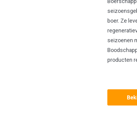
Boerschappe
seizoensgeb
boer. Ze lev
regeneratie
seizoenen me
Boodschappe
producten r
Beki