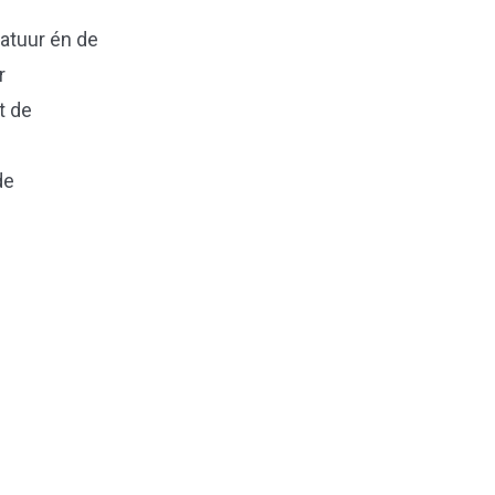
atuur én de
r
t de
de
Naar boven