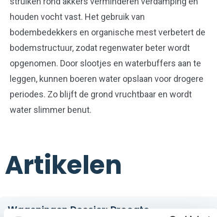
struiken rond akkers verminderen verdamping en
houden vocht vast. Het gebruik van
bodembedekkers en organische mest verbetert de
bodemstructuur, zodat regenwater beter wordt
opgenomen. Door slootjes en waterbuffers aan te
leggen, kunnen boeren water opslaan voor drogere
periodes. Zo blijft de grond vruchtbaar en wordt
water slimmer benut.
Artikelen
Lees
Wageningen Dossier: Droogte
meer