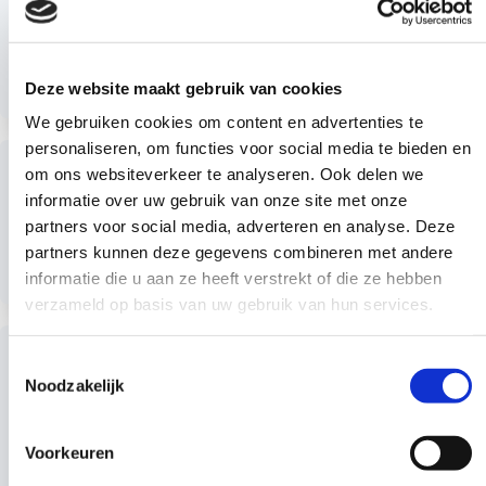
In dit dossier vindt je verschillende publicaties, videos,
projecten en nieuwsberichten over droogte. Bekijk het
hier
Lees meer
Deze website maakt gebruik van cookies
We gebruiken cookies om content en advertenties te
personaliseren, om functies voor social media te bieden en
Lees
Waterwijzer Landbouw
om ons websiteverkeer te analyseren. Ook delen we
meer
informatie over uw gebruik van onze site met onze
Deze wijzer kan de schade aan de opbrengst van
partners voor social media, adverteren en analyse. Deze
gewassen worden bepaald in droge – maar ook natte –
partners kunnen deze gegevens combineren met andere
omstandigheden. Bekijk het hier
Lees meer
informatie die u aan ze heeft verstrekt of die ze hebben
verzameld op basis van uw gebruik van hun services.
Lees
Kringlooplandbouw: waterschaarste en
meer
Toestemmingsselectie
wateroverlast
Noodzakelijk
Deze publicatie geeft inzicht in het aanpakken van
waterschaarste en overlast in de akkerbouw, veehouderij en
Voorkeuren
water glastuinbouw. Bekijk het hier
Lees meer