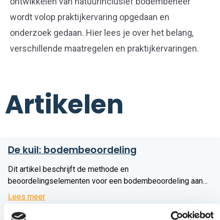
ontwikkelen van
natuurinclusief
bodembeheer
wordt volop praktijkervaring opgedaan en
onderzoek gedaan.
Hier lees je over het belang,
verschillende maatregelen en praktijkervaringen.
Artikelen
Lees
De kuil: bodembeoordeling
meer
Dit artikel beschrijft de methode en
beoordelingselementen voor een bodembeoordeling aan
de hand van een kuil. Download 1725
Lees meer