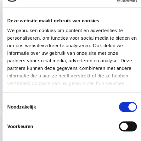
Lees
Maatregelen voor het vastleggen van
meer
koolstof in minerale bodems
Deze website maakt gebruik van cookies
Deze brochure biedt een overzicht van geteste
We gebruiken cookies om content en advertenties te
maatregelen voor het vastleggen van koolstof in minerale
personaliseren, om functies voor social media te bieden en
bodems. De maatregelen die zijn onderzocht zijn het
om ons websiteverkeer te analyseren. Ook delen we
Lees meer
verhogen van het aandeel rustgewassen in het bouwplan,
informatie over uw gebruik van onze site met onze
gewasresten achterlaten, extra groenbemesters inzetten,
partners voor social media, adverteren en analyse. Deze
Lees
akkerranden, vogelakkers, gereduceerde grondbewerking,
partners kunnen deze gegevens combineren met andere
Bodem basis van Natuurinclusief boeren
meer
inzet van dierlijke mest en compost, leeftijd grasland
informatie die u aan ze heeft verstrekt of die ze hebben
verhogen, wisselteelt maïs-grasklaver en kruidenrijk
Deze webpagina beschrijft verschillende elementen die
verzameld op basis van uw gebruik van hun services.
grasland Download maatregelen-voor-het-vastleggen-
van belang zijn bij natuurinclusief bodembeheer. Bekijk het
van-koolstof-minerale-bodems_0
hier
Lees meer
Toestemmingsselectie
Noodzakelijk
Lees
Atlas Natuurlijk kapitaal: bodemerosie
meer
Voorkeuren
Deze webpagina biedt informatie over bodemerosie, het