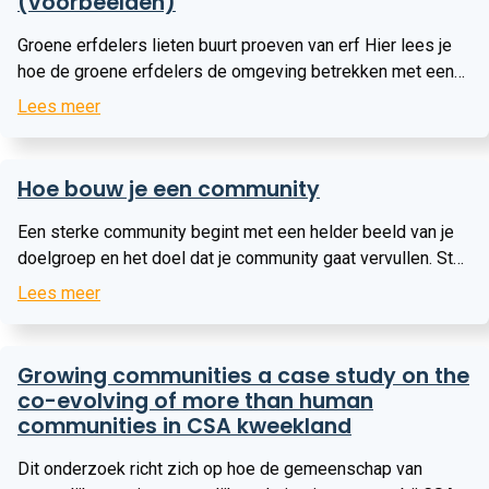
(voorbeelden)
Groene erfdelers lieten buurt proeven van erf Hier lees je
hoe de groene erfdelers de omgeving betrekken met een
opendag met diverse rondleiding en workshops. Maak het
Lees meer
zelf dag met workshops bij Vers aan de Vecht Hier lees je
hoe Vers aan de Vecht aan de hand van diverse
Lees
laagdrempelige workshops de omgeving betrekken en
Hoe bouw je een community
meer
zelfredzaamheidsvaardigheden verhogen.
Een sterke community begint met een helder beeld van je
doelgroep en het doel dat je community gaat vervullen. Stel
jezelf de volgende vragen: Wie is de doelgroep? Wat is het
Lees meer
probleem of de overtuiging van deze doelgroep? Wat is de
reden dat mensen samenkomen? Welke functie gaat de
Lees
community vervullen? Deze elementen vormen samen de
Growing communities a case study on the
meer
basis van je community: ze bepalen de behoeften,
co-evolving of more than human
motivaties en randvoorwaarden van de doelgroep. Dit helpt
communities in CSA kweekland
om te beslissen hoe je activiteiten kunt faciliteren die
passend zijn. Een voorbeeld: je wilt kennis beschikbaar
Dit onderzoek richt zich op hoe de gemeenschap van