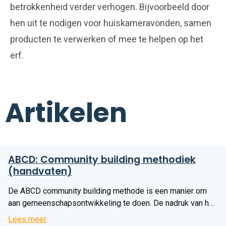
betrokkenheid verder verhogen. Bijvoorbeeld door
hen uit te nodigen voor huiskameravonden, samen
producten te verwerken of mee te helpen op het
erf.
Artikelen
Lees
ABCD: Community building methodiek
meer
(handvaten)
De ABCD community building methode is een manier om
aan gemeenschapsontwikkeling te doen. De nadruk van het
proces ligt bij de gemeenschap zelf. Toelichting; wat is
Lees meer