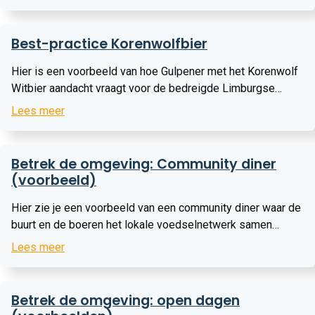
ABCD methodiek Veel community-buildingtips richten zich
op marketing en klantbinding. Als boer wil je natuurlijk
Lees
betrokken klanten, maar een community gaat verder dan dat.
Best-practice Korenwolfbier
meer
De ABCD-aanpak richt zich op wat er al in de wijk is en hoe
je de ‘assets’ van de buurt inzet om samen een sterke
Hier is een voorbeeld van hoe Gulpener met het Korenwolf
gemeenschap te vormen. Bekijk het hier Tools Deze tools
Witbier aandacht vraagt voor de bedreigde Limburgse
zijn in eerste instantie opgezet voor zorginstellingen,
hamster, de korenwolf. Bekijk het hier
Lees meer
echter bevatten deze tools ook handige tips die relevant
zijn voor een community met een boerderij als
Lees
ontmoetingsplek. Bekijk het hier Factsheet community
Betrek de omgeving: Community diner
meer
mapping uitgelegd Hier lees je een praktische uitwerking
(voorbeeld)
van de ABCD-methode. Bekijk het hier
Hier zie je een voorbeeld van een community diner waar de
buurt en de boeren het lokale voedselnetwerk samen
kunnen ervaren. Bekijk het hier
Lees meer
Lees
Betrek de omgeving: open dagen
meer