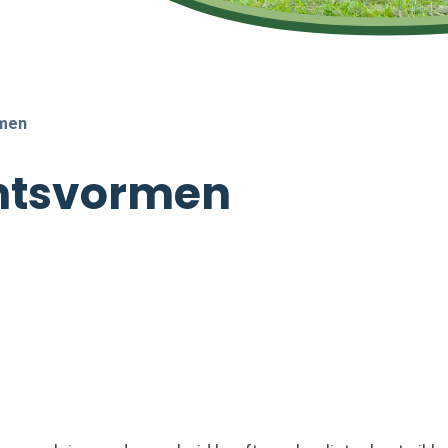
rmen
chtsvormen