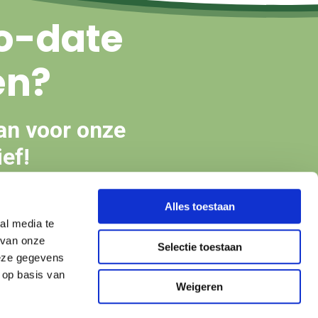
o-date
en?
an voor onze
ef!
Alles toestaan
en
al media te
 van onze
Selectie toestaan
deze gegevens
 op basis van
Weigeren