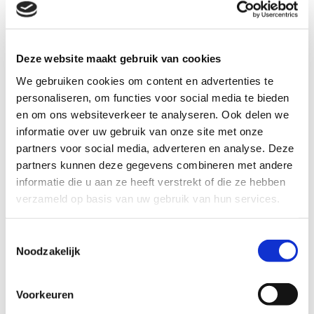
Deze website maakt gebruik van cookies
We gebruiken cookies om content en advertenties te
personaliseren, om functies voor social media te bieden
en om ons websiteverkeer te analyseren. Ook delen we
informatie over uw gebruik van onze site met onze
partners voor social media, adverteren en analyse. Deze
partners kunnen deze gegevens combineren met andere
Dit artikel geeft 10 voorbeelden voor het
informatie die u aan ze heeft verstrekt of die ze hebben
behouden van water in de landbouw.
verzameld op basis van uw gebruik van hun services.
Toestemmingsselectie
Noodzakelijk
Bekijk het hier
Voorkeuren