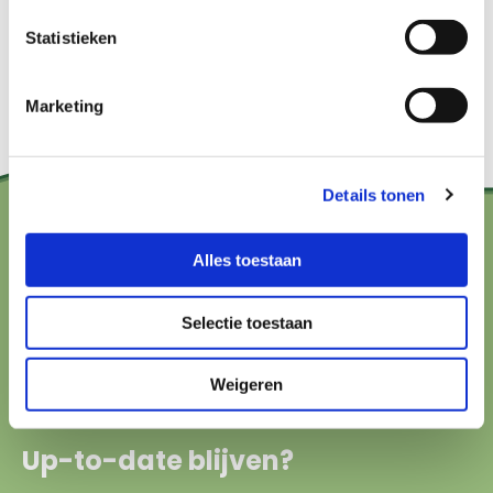
Statistieken
Marketing
Details tonen
Contact?
Alles toestaan
hallo@boerenbuurmetnatuur.nl
Selectie toestaan
Arthur van Schendelstraat 600
3511 MJ Utrecht
Weigeren
Up-to-date blijven?