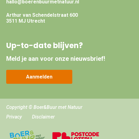
hallo@boerenbuurmetnatuur.nl
Arthur van Schendelstraat 600
3511 MJ Utrecht
Up-to-date blijven?
Meld je aan voor onze nieuwsbrief!
Aanmelden
Copyright © Boer&Buur met Natuur
Privacy
Disclaimer