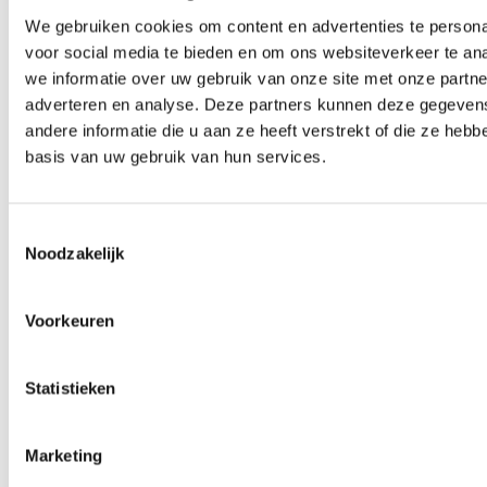
Alex van Hootegem (biodynamische boerderij
We gebruiken cookies om content en advertenties te persona
Meulwaeter) en het perceelteam Kruiningen van Land
voor social media te bieden en om ons websiteverkeer te an
we informatie over uw gebruik van onze site met onze partne
van Ons hebben zich verenigd om te werken aan
adverteren en analyse. Deze partners kunnen deze gegeve
biodiversiteitsbevordering op de percelen grenzend
andere informatie die u aan ze heeft verstrekt of die ze heb
aan de Zanddijk in Kruiningen-Yerseke. Dit is een
basis van uw gebruik van hun services.
logische plek om na te denken over biodiversiteit,
aangezien deze verbindingsweg een herinrichting
Toestemmingsselectie
Noodzakelijk
krijgt en veiliger en efficiënter wordt gemaakt.
Alhoewel er bij de herinrichting goed is nagedacht
Voorkeuren
over het ecologische aspect, liggen er zeker ook nog
kansen – met name op het gebied van maaibeheer.
Statistieken
Daarom zoeken de partners in 2025 verbinding met
Provincie Zeeland en Waterschap Scheldestromen
Marketing