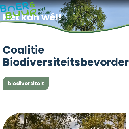
Het kan wél!
Coalitie
Biodiversiteitsbevorde
biodiversiteit
coalitie
Zeeland