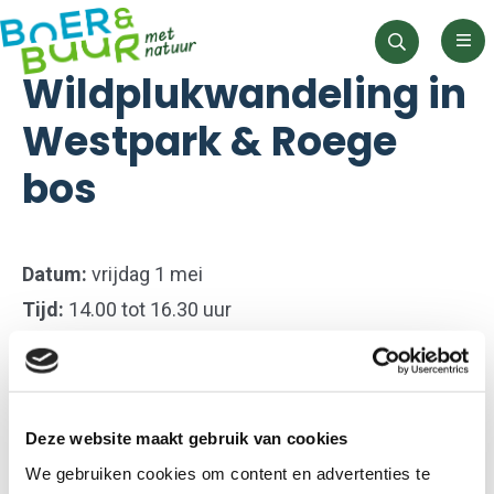
Men
Zoeken
Wildplukwandeling in
Westpark & Roege
bos
Datum:
vrijdag 1 mei
Tijd:
14.00 tot 16.30 uur
Kosten:
25 euro
Locatie:
Tarralaan 6, 9745 ER Groningen
Ga mee met deze lente wildplukwandeling en
Deze website maakt gebruik van cookies
ontdek wat de natuur te bieden heeft, zelfs in het
We gebruiken cookies om content en advertenties te