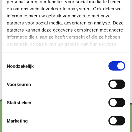
personaliseren, om functies voor social media te bieden
vroege voorjaar. Leer hoe je eetbare planten,
en om ons websiteverkeer te analyseren. Ook delen we
kruiden en bessen herkent en veilig plukt. Ben je
informatie over uw gebruik van onze site met onze
benieuwd welke eetbare wilde planten er op dit
partners voor social media, adverteren en analyse. Deze
partners kunnen deze gegevens combineren met andere
moment te vinden zijn? Kijk om je heen en ga alles
informatie die u aan ze heeft verstrekt of die ze hebben
zien wat eetbaar is. In Nederland zijn volop eetbare
verzameld op basis van uw gebruik van hun services.
planten in het wild te vinden. Alleen de kennis van
deze planten is bij de meeste mensen verloren
Toestemmingsselectie
Noodzakelijk
gegaan.
Voorkeuren
Statistieken
Contact?
Marketing