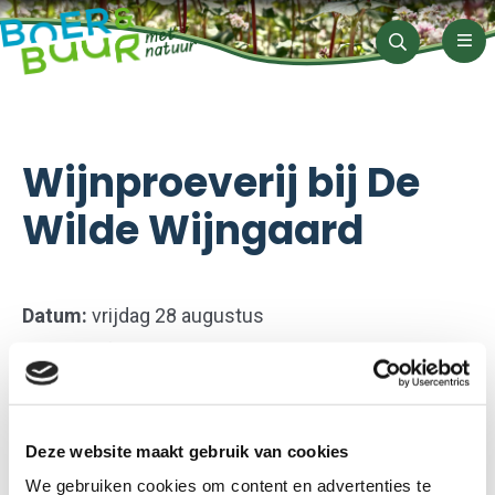
Men
Zoeken
Wijnproeverij bij De
Wilde Wijngaard
Datum:
vrijdag 28 augustus
Tijd:
op afspraak
Kosten:
20 euro per persoon
Locatie:
De Wilde Wijngaard, Elandweg 84, 8219 PJ
Deze website maakt gebruik van cookies
Lelystad
We gebruiken cookies om content en advertenties te
Let op:
voor minimaal 6 tot maximaal 12 personen