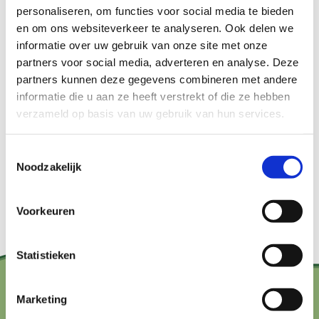
personaliseren, om functies voor social media te bieden
en om ons websiteverkeer te analyseren. Ook delen we
De natuurlijke wijnen van wijngaarden De Wilde
informatie over uw gebruik van onze site met onze
Wijngaard en El Placer zijn te proeven onder
partners voor social media, adverteren en analyse. Deze
deskundige begeleiding van de eigen wijnmakers.
partners kunnen deze gegevens combineren met andere
informatie die u aan ze heeft verstrekt of die ze hebben
Je krijgt natuurlijk ook een rondleiding door de
verzameld op basis van uw gebruik van hun services.
wijngaard en uitleg over de vinificatie van onze
wijnen.
Toestemmingsselectie
Noodzakelijk
Aanmelden via
info@dewildewijngaard.nl
.
Voorkeuren
Statistieken
Marketing
Contact?