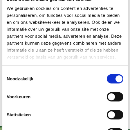
verandert, gedreven door vragen rondom
We gebruiken cookies om content en advertenties te
duurzaamheid, gezondheid, voedselzekerheid en
personaliseren, om functies voor social media te bieden
en om ons websiteverkeer te analyseren. Ook delen we
klimaat. Binnen dit thema brengt Groen Kennisnet
informatie over uw gebruik van onze site met onze
kennis samen over zowel nieuwe eiwitbronnen als
partners voor social media, adverteren en analyse. Deze
maatschappelijke verschuivingen en veranderende
partners kunnen deze gegevens combineren met andere
informatie die u aan ze heeft verstrekt of die ze hebben
eetpatronen. Op donderdag 12 maart praten we
verzameld op basis van uw gebruik van hun services.
hierover met: Marianne Karstens, Marieke Lameris
en Mette Beerda.
Toestemmingsselectie
Noodzakelijk
Meer informatie en aanmelden
Voorkeuren
Statistieken