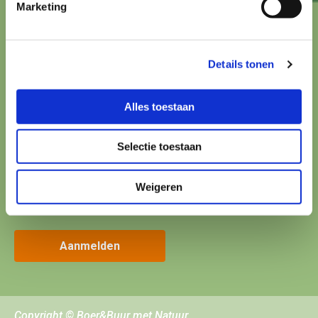
Marketing
Contact?
Details tonen
hallo@boerenbuurmetnatuur.nl
Arthur van Schendelstraat 600
Alles toestaan
3511 MJ Utrecht
Selectie toestaan
Up-to-date blijven?
Weigeren
Meld je aan voor onze nieuwsbrief!
Aanmelden
Copyright © Boer&Buur met Natuur