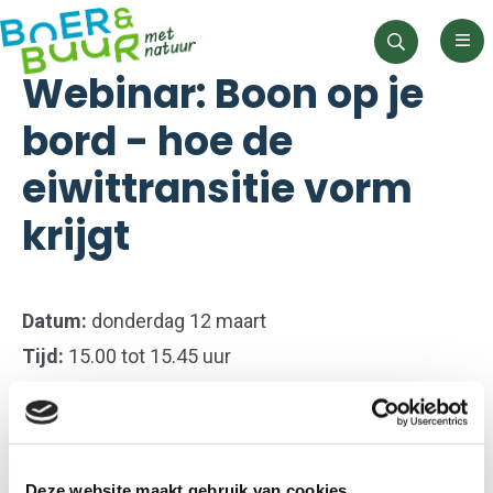
Men
Zoeken
Webinar: Boon op je
bord - hoe de
eiwittransitie vorm
krijgt
Datum:
donderdag 12 maart
Tijd:
15.00 tot 15.45 uur
Locatie:
online, dus overal te volgen
De eiwittransitie is een belangrijk thema. De manier
waarop we eiwitten produceren en consumeren
Deze website maakt gebruik van cookies