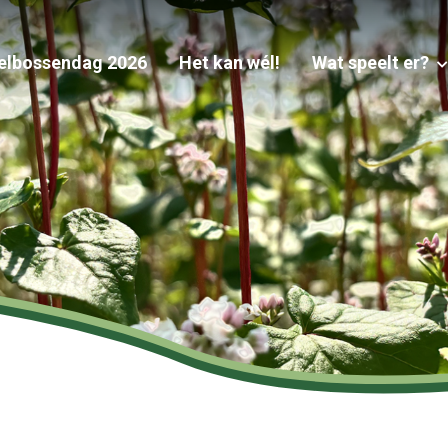
elbossendag 2026
Het kan wél!
Wat speelt er?