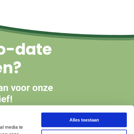
o-date
en?
an voor onze
ef!
Alles toestaan
en
al media te