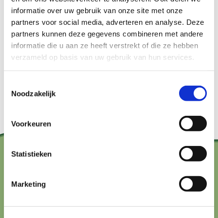
informatie over uw gebruik van onze site met onze
partners voor social media, adverteren en analyse. Deze
partners kunnen deze gegevens combineren met andere
Meer info
informatie die u aan ze heeft verstrekt of die ze hebben
verzameld op basis van uw gebruik van hun services.
Aanmelden
Toestemmingsselectie
Noodzakelijk
Voorkeuren
Statistieken
Contact?
Marketing
hallo@boerenbuurmetnatuur.nl
Arthur van Schendelstraat 600