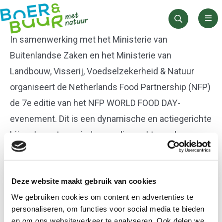
Men
Zoeken
In samenwerking met het Ministerie van
Buitenlandse Zaken en het Ministerie van
Landbouw, Visserij, Voedselzekerheid & Natuur
organiseert de Netherlands Food Partnership (NFP)
de 7e editie van het NFP WORLD FOOD DAY-
evenement. Dit is een dynamische en actiegerichte
bijeenkomst voor iedereen die werkt aan de
voorhoede van voedseltransformatie. Overheden,
bedrijven, onderzoekers, NGO’s en veranderaars
Deze website maakt gebruik van cookies
komen samen om gezamenlijke uitdagingen aan te
We gebruiken cookies om content en advertenties te
gaan en echte oplossingen te vinden.
personaliseren, om functies voor social media te bieden
en om ons websiteverkeer te analyseren. Ook delen we