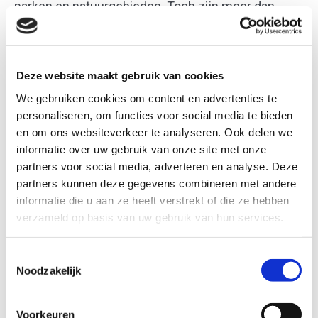
parken en natuurgebieden. Toch zijn meer dan
1.000 planten- en diersoorten in Brabant bedreigd.
Hoe betrekken we meer Brabanders bij het herstel
van biodiversiteit? Zodat we samen meer impact
Deze website maakt gebruik van cookies
kunnen maken? Deze vragen staan centraal tijdens
We gebruiken cookies om content en advertenties te
personaliseren, om functies voor social media te bieden
de Natuurverbindersdag op 27 februari.
en om ons websiteverkeer te analyseren. Ook delen we
informatie over uw gebruik van onze site met onze
Een dag vol informatie, inspiratie en verbinding:
partners voor social media, adverteren en analyse. Deze
partners kunnen deze gegevens combineren met andere
Spreker: Ignace Schops, Belgische natuurbeschermer
informatie die u aan ze heeft verstrekt of die ze hebben
en internationaal expert op het gebied van
verzameld op basis van uw gebruik van hun services.
biodiversiteit, klimaat en landschapszorg.
Paneldiscussie: Brabantse natuurorganisaties gaan in
Toestemmingsselectie
gesprek over de vraag:
Hoe activeren we het grote
Noodzakelijk
publiek voor biodiversiteit?
In de middag kun je 2 inspirerende workshops
Voorkeuren