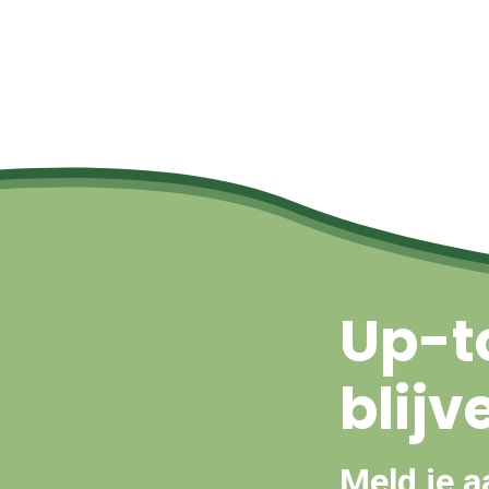
Up-t
blijv
Meld je a