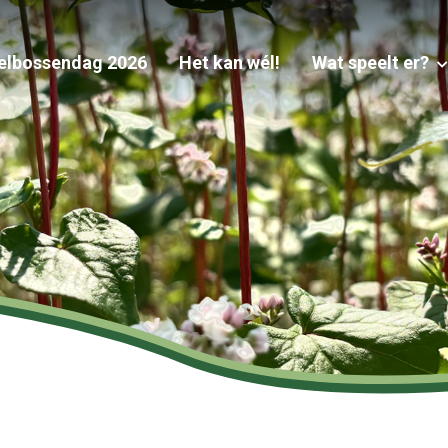
elbossendag 2026
Het kan wél!
Wat speelt er?