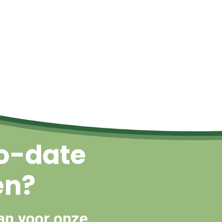
Naar boven
o-date
en?
an voor onze