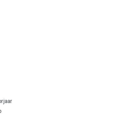
rjaar
p