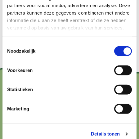
partners voor social media, adverteren en analyse. Deze
partners kunnen deze gegevens combineren met andere
informatie die u aan ze heeft verstrekt of die ze hebben
verzameld op basis van uw gebruik van hun services.
Bekijk het hier
Toestemmingsselectie
Noodzakelijk
Voorkeuren
Statistieken
Contact?
hallo@boerenbuurmetnatuur.nl
Marketing
Arthur van Schendelstraat 600
3511 MJ Utrecht
Details tonen