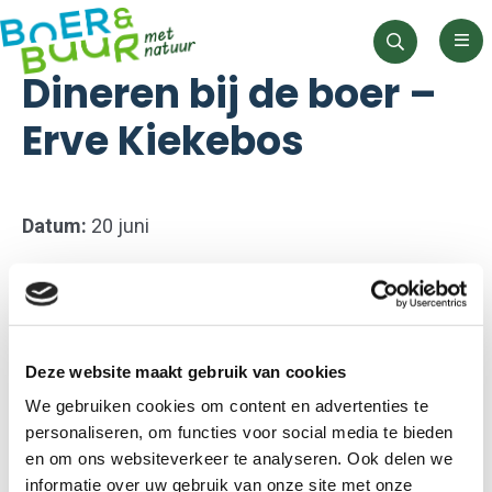
Men
Zoeken
Dineren bij de boer –
Erve Kiekebos
Datum:
20 juni
Locatie:
Breestraat 9, Empe
Volledig verzorgde avond door chef Gilbert met
rondleiding, vegetarisch drie gangen diner
met dit
Deze website maakt gebruik van cookies
keer optie voor vlees van eigen koe
en bijpassende
We gebruiken cookies om content en advertenties te
personaliseren, om functies voor social media te bieden
dranken (aperitief, 2 glazen (non)alcoholisch en
en om ons websiteverkeer te analyseren. Ook delen we
koffie na)
informatie over uw gebruik van onze site met onze