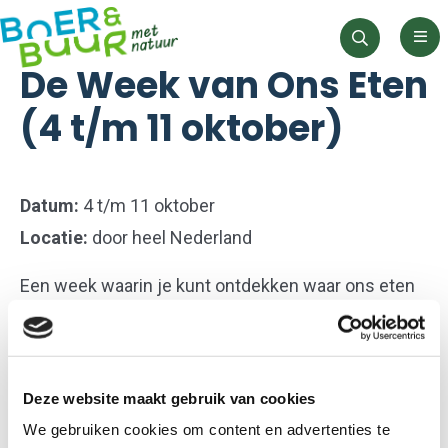
Men
Zoeken
De Week van Ons Eten
(4 t/m 11 oktober)
Datum:
4 t/m 11 oktober
Locatie:
door heel Nederland
Een week waarin je kunt ontdekken waar ons eten
vandaan komt, hoe het wordt geproduceerd en
welke invloed het heeft op onze gezondheid, de
economie en onze samenleving. Door heel
Deze website maakt gebruik van cookies
Nederland worden talloze leuke en leerzame
We gebruiken cookies om content en advertenties te
activiteiten georganiseerd. Denk aan rondleidingen