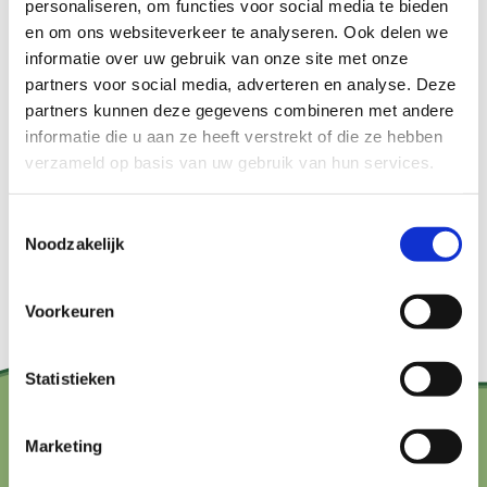
personaliseren, om functies voor social media te bieden
op boerderijen, kookworkshops, markten vol lokale
en om ons websiteverkeer te analyseren. Ook delen we
informatie over uw gebruik van onze site met onze
producten en inspirerende lezingen. Het is dé kans
partners voor social media, adverteren en analyse. Deze
om te zien, proeven en begrijpen hoe onze keuzes
partners kunnen deze gegevens combineren met andere
op het bord niet alleen onze gezondheid, maar ook
informatie die u aan ze heeft verstrekt of die ze hebben
verzameld op basis van uw gebruik van hun services.
de wereld om ons heen beïnvloeden.
Toestemmingsselectie
Noodzakelijk
Bekijk de activiteiten
Voorkeuren
Statistieken
Marketing
Contact?