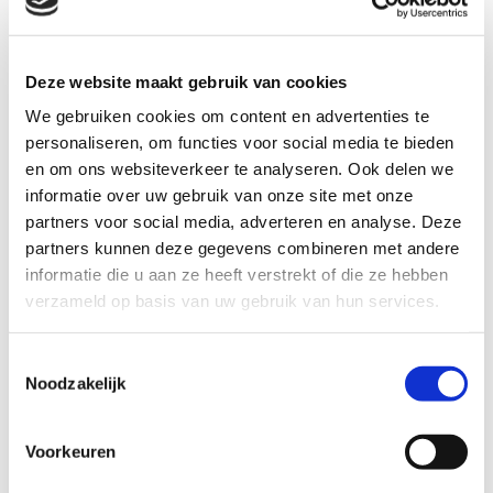
0682001785
E-mail
Deze website maakt gebruik van cookies
versechtenpuur@gmail.com
We gebruiken cookies om content en advertenties te
personaliseren, om functies voor social media te bieden
Website
en om ons websiteverkeer te analyseren. Ook delen we
informatie over uw gebruik van onze site met onze
versechtenpuur.com
partners voor social media, adverteren en analyse. Deze
partners kunnen deze gegevens combineren met andere
Adres
informatie die u aan ze heeft verstrekt of die ze hebben
Prins Hendrikstraat 7 6651 XD Druten
verzameld op basis van uw gebruik van hun services.
Zaterdag 23 mei
Toestemmingsselectie
Noodzakelijk
11:00 - 16:00 uur
Wat is er te doen?
Voorkeuren
Anders... , Proeverij