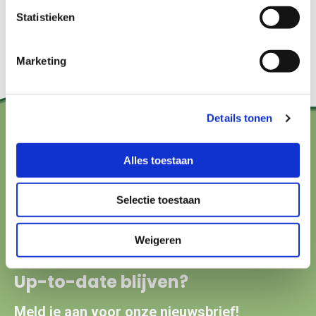
Statistieken
Wat is er te koop?
Anders... , Jam en chutney
Marketing
Details tonen
Contact?
Alles toestaan
hallo@boerenbuurmetnatuur.nl
Selectie toestaan
Arthur van Schendelstraat 600
3511 MJ Utrecht
Weigeren
Up-to-date blijven?
Meld je aan voor onze nieuwsbrief!