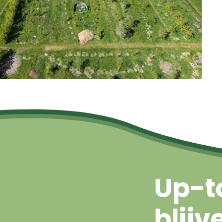
Up-t
blijv