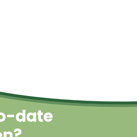
Naar boven
o-date
en?