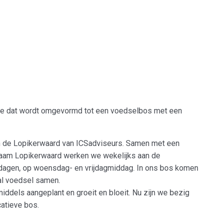
elbossendag 2026
Het kan wél!
Wat speelt er?
ctare dat wordt omgevormd tot een voedselbos met een
in de Lopikerwaard van ICSadviseurs. Samen met een
urzaam Lopikerwaard werken we wekelijks aan de
kdagen, op woensdag- en vrijdagmiddag. In ons bos komen
aal voedsel samen.
iddels aangeplant en groeit en bloeit. Nu zijn we bezig
atieve bos.