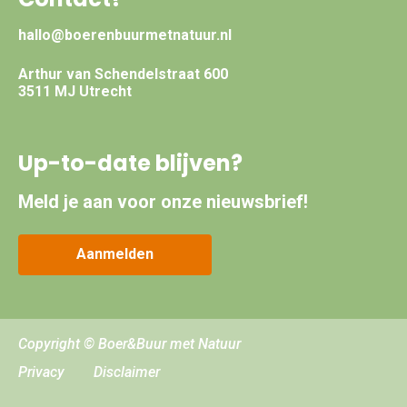
hallo@boerenbuurmetnatuur.nl
Arthur van Schendelstraat 600
3511 MJ Utrecht
Up-to-date blijven?
Meld je aan voor onze nieuwsbrief!
Aanmelden
Copyright © Boer&Buur met Natuur
Privacy
Disclaimer