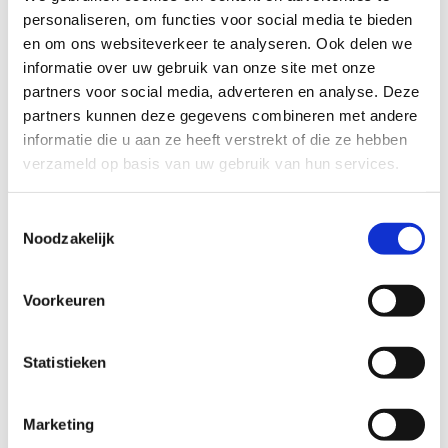
Website
personaliseren, om functies voor social media te bieden
www.harteveldt.nl
en om ons websiteverkeer te analyseren. Ook delen we
informatie over uw gebruik van onze site met onze
partners voor social media, adverteren en analyse. Deze
Adres
partners kunnen deze gegevens combineren met andere
Heerenland 6162 AG Geleen
informatie die u aan ze heeft verstrekt of die ze hebben
verzameld op basis van uw gebruik van hun services.
Zaterdag 23 mei
10:00 - 12:00 uur
Toestemmingsselectie
Noodzakelijk
Wat is er te doen?
Rondleiding, Anders... , In gesprek met leden met koffie en
Voorkeuren
lekkers.
Statistieken
Wat is er te koop?
Anders... , Niets
Marketing