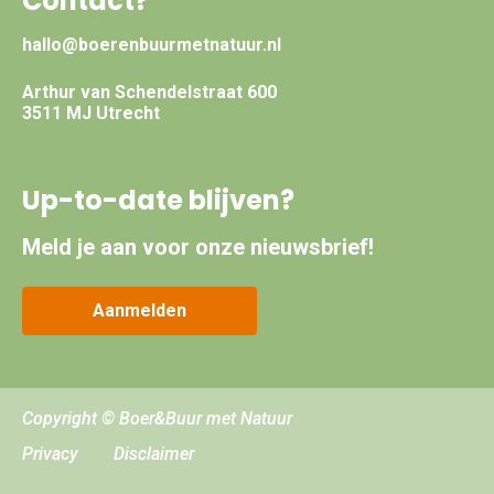
Contact?
hallo@boerenbuurmetnatuur.nl
Arthur van Schendelstraat 600
3511 MJ Utrecht
Up-to-date blijven?
Meld je aan voor onze nieuwsbrief!
Aanmelden
Copyright © Boer&Buur met Natuur
Privacy
Disclaimer