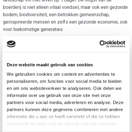
boerderij is niet alleen vitaal voedsel, maar ook een gezonde
bodem, biodiversiteit, een betrokken gemeenschap,
geïnspireerde mensen en zelfs een gezonde economie, ook
voor toekomstige generaties
Telefoon
0657824459
Deze website maakt gebruik van cookies
We gebruiken cookies om content en advertenties te
E-mail
personaliseren, om functies voor social media te bieden
felicia@gagel.nl
en om ons websiteverkeer te analyseren. Ook delen we
informatie over uw gebruik van onze site met onze
Website
partners voor social media, adverteren en analyse. Deze
www.gagel.nl
partners kunnen deze gegevens combineren met andere
informatie die u aan ze heeft verstrekt of die ze hebben
verzameld op basis van uw gebruik van hun services.
Adres