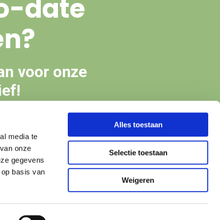
o-date
en?
an voor onze
ef!
Alles toestaan
en
al media te
 van onze
Selectie toestaan
deze gegevens
 op basis van
Weigeren