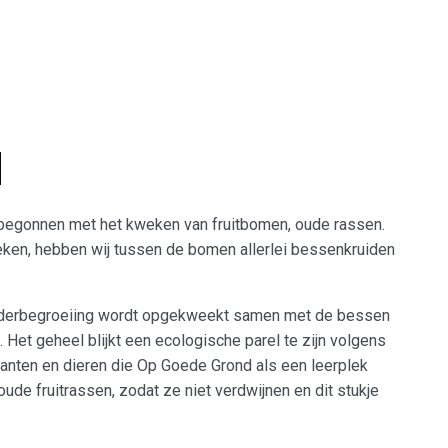
elbossendag 2026
Het kan wél!
Wat speelt er?
d
n begonnen met het kweken van fruitbomen, oude rassen.
ken, hebben wij tussen de bomen allerlei bessenkruiden
 onderbegroeiing wordt opgekweekt samen met de bessen
 Het geheel blijkt een ecologische parel te zijn volgens
planten en dieren die Op Goede Grond als een leerplek
de fruitrassen, zodat ze niet verdwijnen en dit stukje