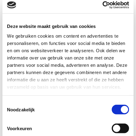
0683593945
E-mail
Deze website maakt gebruik van cookies
info@natuurboerderijwittenhorst.nl
We gebruiken cookies om content en advertenties te
personaliseren, om functies voor social media te bieden
Website
en om ons websiteverkeer te analyseren. Ook delen we
www.natuurboerderijwittenhorst.nl
informatie over uw gebruik van onze site met onze
partners voor social media, adverteren en analyse. Deze
Adres
partners kunnen deze gegevens combineren met andere
informatie die u aan ze heeft verstrekt of die ze hebben
Voorthuizerweg 16 7039 CT Stokkum
verzameld op basis van uw gebruik van hun services.
Maandag 25 mei
Toestemmingsselectie
13:30 - 16:30 uur
Noodzakelijk
Wat is er te doen?
Voorkeuren
Rondleiding, Anders... , Knutselen en pannenkoeken bakken