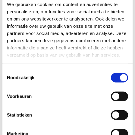
We gebruiken cookies om content en advertenties te
personaliseren, om functies voor social media te bieden
5 september
en om ons websiteverkeer te analyseren. Ook delen we
11:00 - 16:00 uur
informatie over uw gebruik van onze site met onze
partners voor social media, adverteren en analyse. Deze
partners kunnen deze gegevens combineren met andere
Wat is er te doen?
informatie die u aan ze heeft verstrekt of die ze hebben
Anders... , Zelf rondlopen over de paden. Vragen kunnen
verzameld op basis van uw gebruik van hun services.
gesteld worden aan de aanwezige vrijwilligers
Toestemmingsselectie
Wat is er te koop?
Noodzakelijk
Anders... , Er is nog nauwelijks oogst. Het voedselbos is pas
anderhalf jaar oud.
Voorkeuren
Afbeelding
Statistieken
Marketing